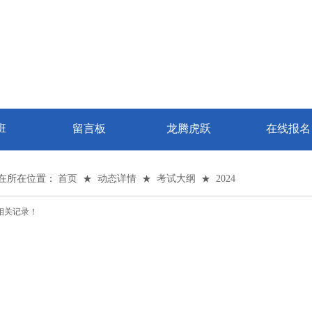
班
留言板
龙腾虎跃
在线报名
在所在位置：
首页
★
动态详情
★
考试大纲
★
2024
相关记录！